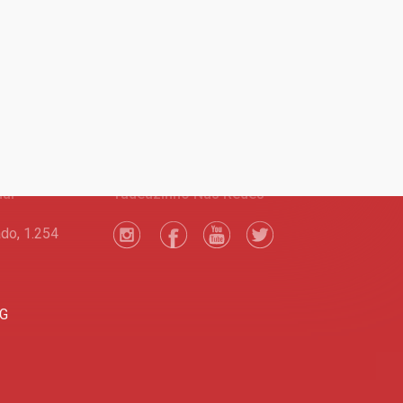
nal
Tadeuzinho Nas Redes
do, 1.254
MG