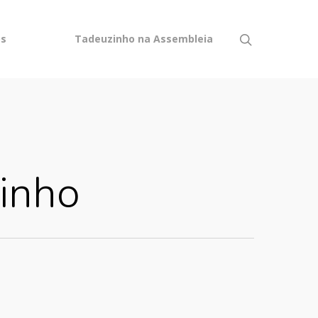
os
Tadeuzinho na Assembleia
inho