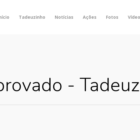
nício
Tadeuzinho
Notícias
Ações
Fotos
Víde
provado - Tadeuz