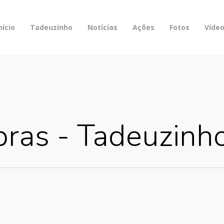
nício
Tadeuzinho
Notícias
Ações
Fotos
Víde
bras - Tadeuzinh