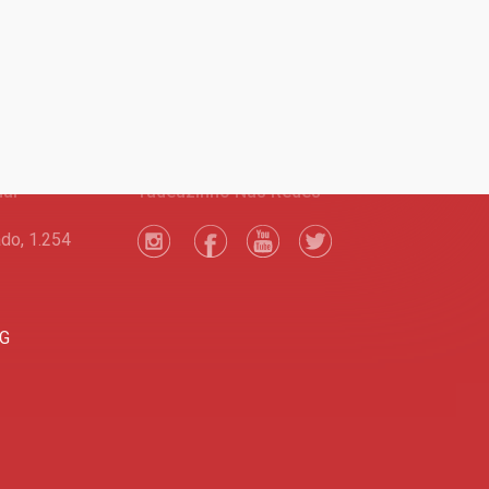
nal
Tadeuzinho Nas Redes
do, 1.254
MG