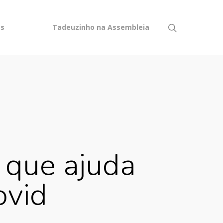
os
Tadeuzinho na Assembleia
 que ajuda
ovid