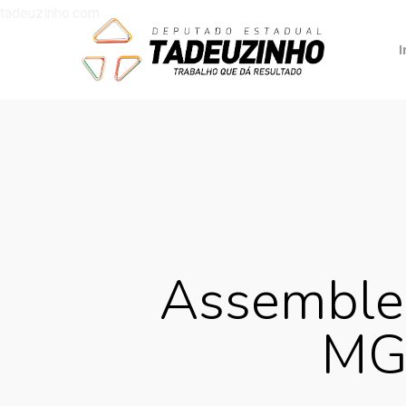
tadeuzinho.com
I
Assemblei
MG 