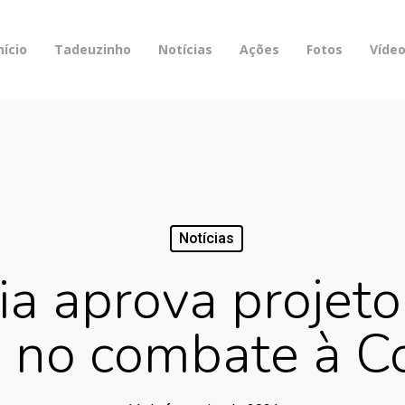
nício
Tadeuzinho
Notícias
Ações
Fotos
Víde
Notícias
a aprova projeto
no combate à C