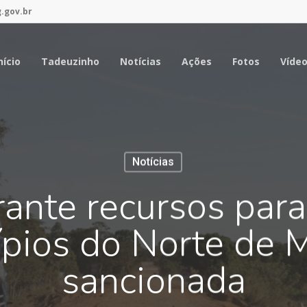
.gov.br
nício
Tadeuzinho
Notícias
Ações
Fotos
Víde
Notícias
rante recursos para
pios do Norte de 
sancionada