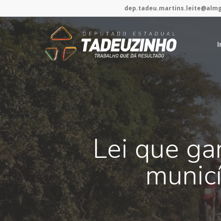
tadeuzinho.com
dep.tadeu.martins.leite@almg
I
Lei que ga
municí