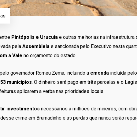
nas
entre
Pintópolis e Urucuia
e outras melhorias na infraestrutura
rovada pela
Assembleia
e sancionada pelo Executivo nesta quarta
om a Vale
no orçamento do estado.
e pelo governador Romeu Zema, incluindo a
emenda
incluída pel
53 municípios
. O dinheiro será pago em três parcelas e o Legis
eituras aplicarem a verba nas prioridades locais.
tir investimentos
necessários a milhões de mineiros, com ob
s desse crime em Brumadinho e as perdas que nunca serão repar