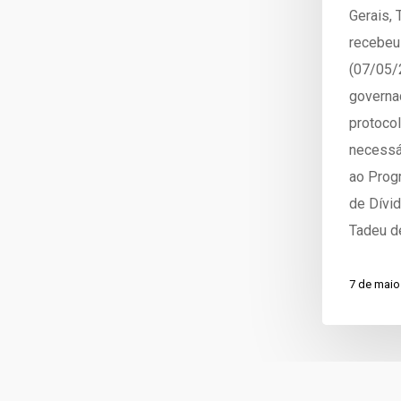
Gerais, 
recebeu 
(07/05/2
governa
protocol
necessá
ao Prog
de Dívi
Tadeu d
7 de maio