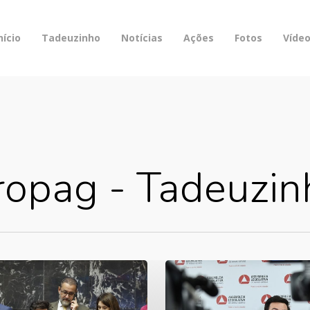
nício
Tadeuzinho
Notícias
Ações
Fotos
Víde
ropag - Tadeuzin