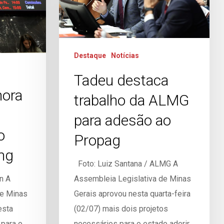
Destaque
Notícias
Tadeu destaca
ora
trabalho da ALMG
para adesão ao
o
Propag
mg
Foto: Luiz Santana / ALMG A
n A
Assembleia Legislativa de Minas
de Minas
Gerais aprovou nesta quarta-feira
esta
(02/07) mais dois projetos
 para o
necessários para o estado aderir