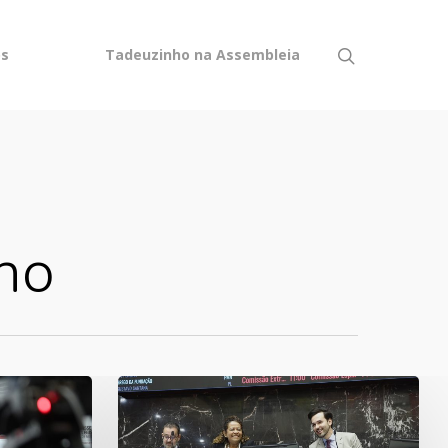
os
Tadeuzinho na Assembleia
ho