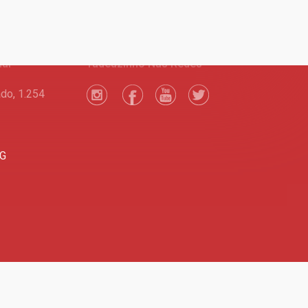
nal
Tadeuzinho Nas Redes
do, 1.254
MG