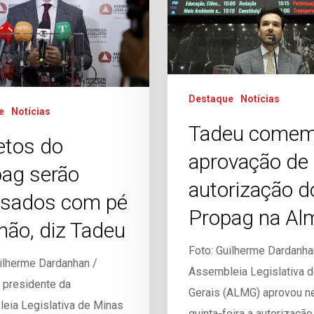
Destaque
Notícias
e
Notícias
Tadeu comem
etos do
aprovação de
ag serão
autorização d
isados com pé
Propag na Al
hão, diz Tadeu
Foto: Guilherme Dardanha
ilherme Dardanhan /
Assembleia Legislativa 
presidente da
Gerais (ALMG) aprovou n
eia Legislativa de Minas
quinta-feira a autorização