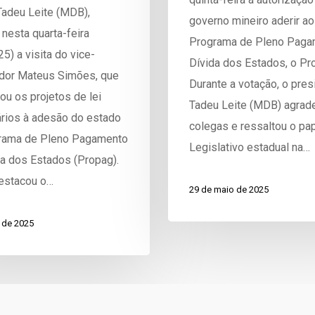
Tadeu Leite (MDB),
governo mineiro aderir ao
nesta quarta-feira
Programa de Pleno Paga
5) a visita do vice-
Dívida dos Estados, o Pr
dor Mateus Simões, que
Durante a votação, o pres
ou os projetos de lei
Tadeu Leite (MDB) agrad
rios à adesão do estado
colegas e ressaltou o pa
rama de Pleno Pagamento
Legislativo estadual na…
da dos Estados (Propag).
estacou o…
29 de maio de 2025
 de 2025