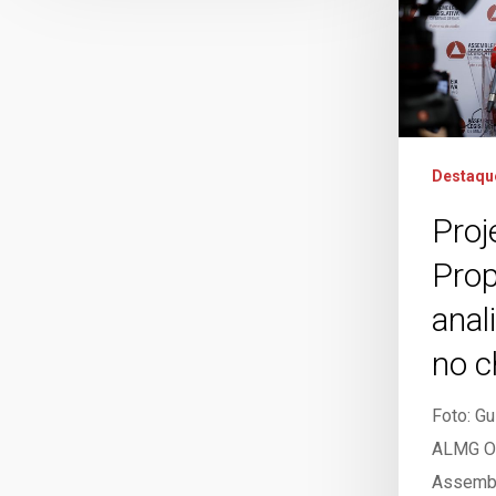
Destaqu
Proj
Prop
anal
no c
Foto: Gu
ALMG O 
Assembl