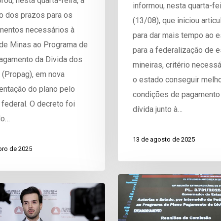
u, nesta quarta-feira, a
informou, nesta quarta-fei
o dos prazos para os
(13/08), que iniciou artic
mentos necessários à
para dar mais tempo ao 
de Minas ao Programa de
para a federalização de e
agamento da Divida dos
mineiras, critério necessá
 (Propag), em nova
o estado conseguir melh
entação do plano pelo
condições de pagamento
federal. O decreto foi
dívida junto à…
do…
13 de agosto de 2025
bro de 2025