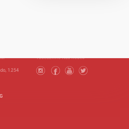
nal
Tadeuzinho Nas Redes
do, 1.254
MG