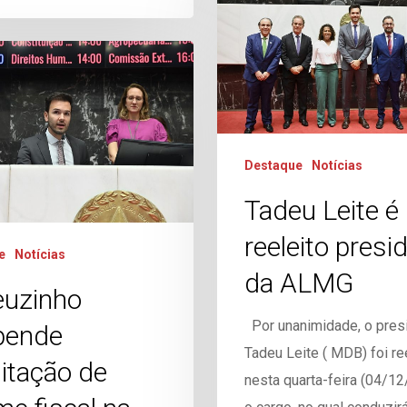
Destaque
Notícias
Tadeu Leite é
reeleito presi
e
Notícias
da ALMG
euzinho
Por unanimidade, o pres
pende
Tadeu Leite ( MDB) foi re
itação de
nesta quarta-feira (04/12