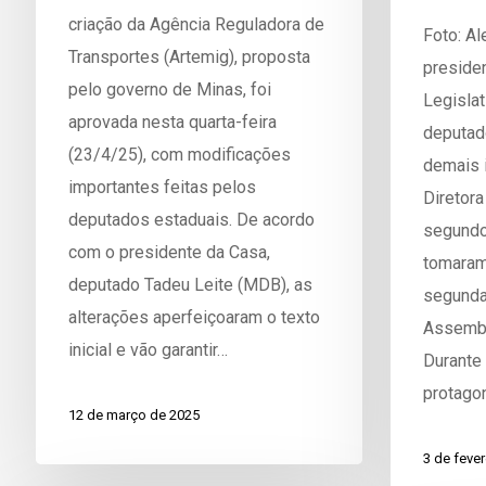
criação da Agência Reguladora de
Foto: A
Transportes (Artemig), proposta
preside
pelo governo de Minas, foi
Legislat
aprovada nesta quarta-feira
deputad
(23/4/25), com modificações
demais 
importantes feitas pelos
Diretora
deputados estaduais. De acordo
segundo 
com o presidente da Casa,
tomaram
deputado Tadeu Leite (MDB), as
segunda-
alterações aperfeiçoaram o texto
Assembl
inicial e vão garantir…
Durante 
protago
12 de março de 2025
3 de fever