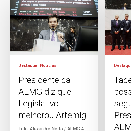
Destaque
Notícias
Destaqu
Presidente da
Tade
ALMG diz que
poss
Legislativo
segu
melhorou Artemig
Pres
AL
Foto: Alexandre Netto / ALMG A