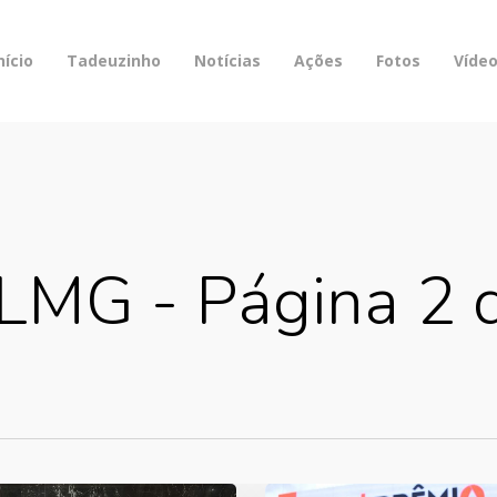
nício
Tadeuzinho
Notícias
Ações
Fotos
Víde
LMG - Página 2 d