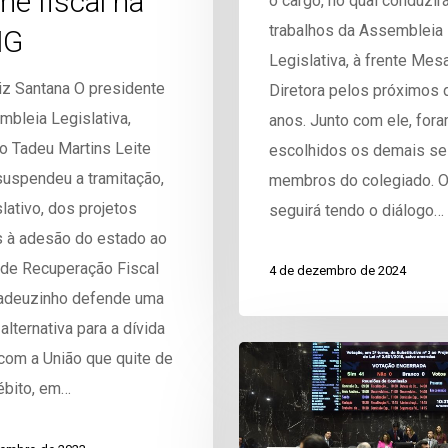
me fiscal na
o cargo, no qual conduzir
trabalhos da Assembleia
MG
Legislativa, à frente Mes
iz Santana O presidente
Diretora pelos próximos 
bleia Legislativa,
anos. Junto com ele, for
o Tadeu Martins Leite
escolhidos os demais se
suspendeu a tramitação,
membros do colegiado. O
lativo, dos projetos
seguirá tendo o diálogo…
s à adesão do estado ao
de Recuperação Fiscal
4 de dezembro de 2024
Tadeuzinho defende uma
alternativa para a dívida
com a União que quite de
ébito, em…