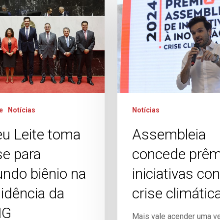
e
Notícias
Notícias
u Leite toma
Assembleia
e para
concede prêm
ndo biênio na
iniciativas con
idência da
crise climátic
MG
Mais vale acender uma ve