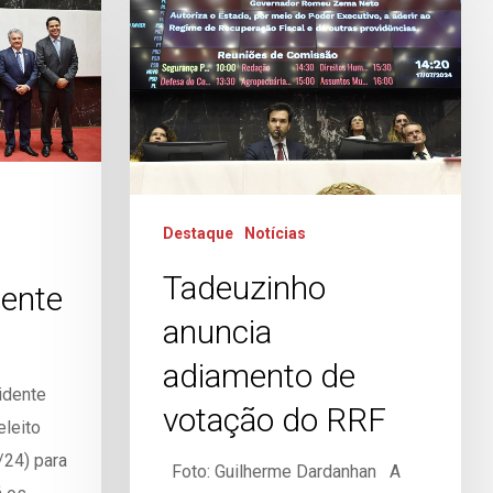
Destaque
Notícias
Tadeuzinho
dente
anuncia
adiamento de
idente
votação do RRF
eleito
/24) para
Foto: Guilherme Dardanhan A