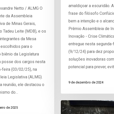
amaldiçoar a escuridão. 
lexandre Netto / ALMG O
frase do filósofo Confúc
nte da Assembleia
bem a intenção e o alcan
iva de Minas Gerais,
Prêmio Assembleia de In
o Tadeu Leite (MDB), e os
Inovação - Crise Climática
integrantes da Mesa
entregue nesta segunda-f
 escolhidos para o
(9/12/24) para dez prop
biênio da Legislatura
soluções inovadoras co
 posse dos cargos nesta
potencial para prever, evi
feira (03/02/25), na
eia Legislativa (ALMG).
9 de dezembro de 2024
a reunião, ele destacou o
nismo do…
eiro de 2025