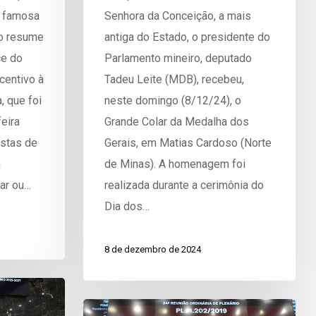
A famosa
Senhora da Conceição, a mais
io resume
antiga do Estado, o presidente do
ce do
Parlamento mineiro, deputado
centivo à
Tadeu Leite (MDB), recebeu,
, que foi
neste domingo (8/12/24), o
eira
Grande Colar da Medalha dos
ostas de
Gerais, em Matias Cardoso (Norte
m
de Minas). A homenagem foi
tar ou…
realizada durante a cerimônia do
Dia dos…
8 de dezembro de 2024