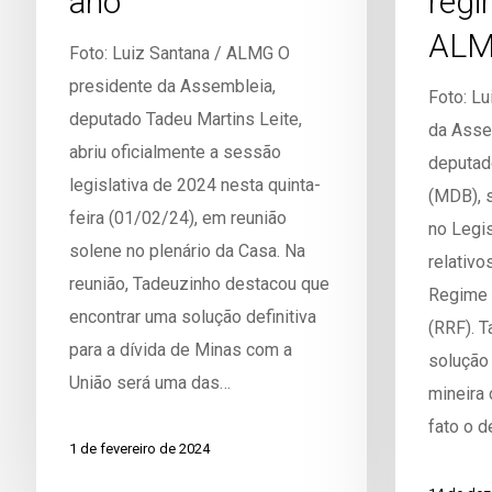
ano
regi
AL
Foto: Luiz Santana / ALMG O
presidente da Assembleia,
Foto: Lu
deputado Tadeu Martins Leite,
da Assem
abriu oficialmente a sessão
deputad
legislativa de 2024 nesta quinta-
(MDB), 
feira (01/02/24), em reunião
no Legis
solene no plenário da Casa. Na
relativo
reunião, Tadeuzinho destacou que
Regime 
encontrar uma solução definitiva
(RRF). 
para a dívida de Minas com a
solução 
União será uma das…
mineira 
fato o d
1 de fevereiro de 2024