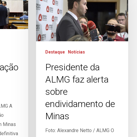
Destaque
Notícias
zação
Presidente da
ALMG faz alerta
sobre
endividamento de
ALMG A
Minas
ão
em Minas
Foto: Alexandre Netto / ALMG O
efinitiva